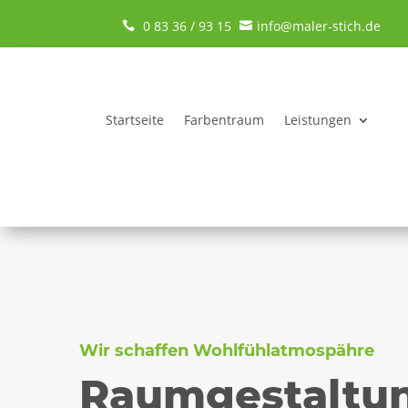
0 83 36 / 93 15
info@maler-stich.de


Startseite
Farbentraum
Leistungen
Wir schaffen Wohlfühlatmospähre
Raumgestaltu